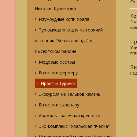
Смо
Николая Кузнецова
Ко
Изумрудные копи Урала
Зна
кре
Тур выходного дня на горячий
источник "Белая лошадь" в
Пр
Уни
Сысертском районе
при
Медовые осетры
Ви
В гости к фермеру
Род
Ирбит и Туринск
Экскурсия на Тальков камень
В гости к сыровару
Арамиль - засечная крепость
Эко-комплекс "Уральская пчелка"
Императорский маршрут. Классика