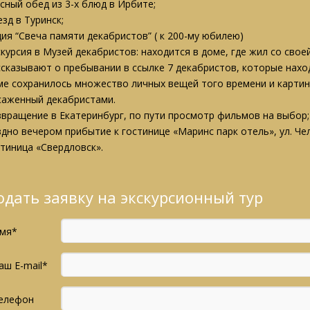
усный обед из 3-х блюд в Ирбите;
зд в Туринск;
ция “Свеча памяти декабристов” ( к 200-му юбилею)
скурсия в Музей декабристов: находится в доме, где жил со сво
ссказывают о пребывании в ссылке 7 декабристов, которые наход
ме сохранилось множество личных вещей того времени и картин
саженный декабристами.
звращение в Екатеринбург, по пути просмотр фильмов на выбор;
здно вечером прибытие к гостинице «Маринс парк отель», ул. Че
стиница «Свердловск».
одать заявку на экскурсионный тур
мя*
аш E-mail*
елефон