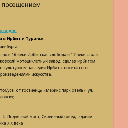
с посещением
ого дня
я в Ирбит и Туринск
еринбурга
ая в 16 веке Ирбитская слобода в 17 веке стала
сковский мотоциклетный завод, сделав Ирбитом
о культурном наследии Ирбита, посетив его
роизведениями искусства.
обусе от гостиницы «Маринс парк отель», ул.
ловск»;
 II, Подвесной мост, Сиреневый сквер, здание
йка XIX века