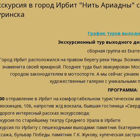
кскурсия в город Ирбит "Нить Ариадны" 
уринска
График туров выходн
Экскурсионный тур выходного дн
сборная группа из Екат
Город Ирбит расположился на правом берегу реки Ницы. Возникш
знаменита своей ярмаркой. Позднее туда был эвакуирован Мо
городом законодателем в мотоспорте. А мы сейчас узнаем 
художественные галереи с уникальными п
ПРОГРАММА:
00
отправление в Ирбит на комфортабельном туристическом авт
люскинцев, 106, напротив ж/д вокзала, бывшая гостиница «Сверд
 дороге интересный рассказ экскурсовода;
скурсия по старейшему театру Среднего Урала в Ирбите
скурсия по Ирбиту с пешеходными выходами: памятник Екатерине
ссажа, бульвар Победы. памятник Г.К. Жукову, купеческая застро