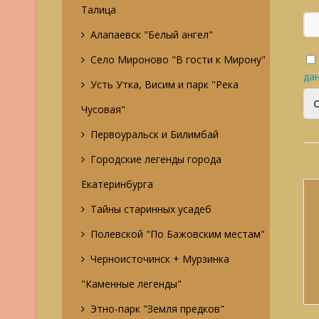
Талица
Алапаевск "Белый ангел"
Село Мироново "В гости к Мирону"
да
Усть Утка, Висим и парк "Река
Чусовая"
Первоуральск и Билимбай
Городские легенды города
Екатеринбурга
Тайны старинных усадеб
Полевской "По Бажовским местам"
Черноисточинск + Мурзинка
"Каменные легенды"
Этно-парк "Земля предков"