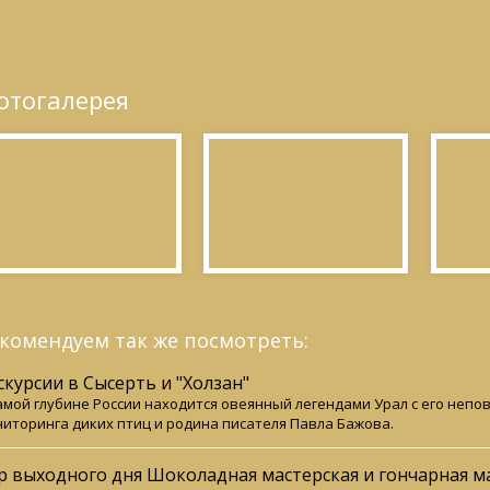
отогалерея
комендуем так же посмотреть:
скурсии в Сысерть и "Холзан"
амой глубине России находится овеянный легендами Урал с его неп
иторинга диких птиц и родина писателя Павла Бажова.
р выходного дня Шоколадная мастерская и гончарная м