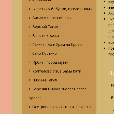
вк
вые
В гостях у бабушки, в селе Быньги
Ак
Висим и веселые горы
Эк
ра
Верхний Тагил
до
В гости к хаски
по
во
Ганина яма и Храм на Крови
по
Село Костино
го
Ирбит - город-музей
Коптелово Изба бабы Кати
П
Нижний Тагил
И
Верхняя Пышма "Боевая слава
В
Урала"
Осетровое хозяйство и "Секреты
Т