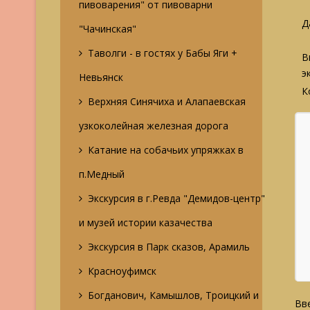
пивоварения" от пивоварни
Д
"Чачинская"
Таволги - в гостях у Бабы Яги +
В
э
Невьянск
К
Верхняя Синячиха и Алапаевская
узкоколейная железная дорога
Катание на собачьих упряжках в
п.Медный
Экскурсия в г.Ревда "Демидов-центр"
и музей истории казачества
Экскурсия в Парк сказов, Арамиль
Красноуфимск
Богданович, Камышлов, Троицкий и
Вве