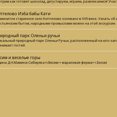
трим как готовят шоколад, дегустируем, играем, развлекаемся! Уча
птелово Изба бабы Кати
менитое старинное село Коптелово основано в XVII веке. Узнать об
стьянским бытом, народными промыслами можно на этой экскурсии.
иродный парк Оленьи ручьи
кальный природный парк Оленьи Ручьи, расположенный на юго-запа
нимает гостей.
сим и веселые горы
ина Д.Н.Мамина-Сибиряка п.Висим + мараловая ферма+ г.Белая