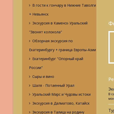
В гости к гончару в Нижние Таволги
+ Невьянск
Ф
Экскурсия в Каменск-Уральский
"Звонят колокола"
Обзорная экскурсия по
Екатеринбургу + граница Европы-Азии
Екатеринбург "Опорный край
России"
Сыры и вино
Ре
Шаля - Потаенный Урал
Эк
В с
Уральский Марс и Чудовы истоки
мон
Экскурсия в Далматово, Катайск
Ту
Экскурсия в Талицу на родину