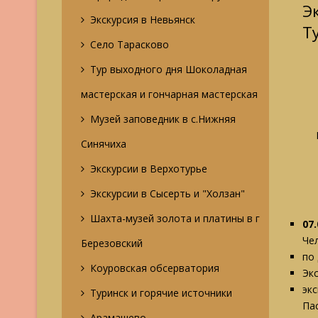
Э
Экскурсия в Невьянск
Т
Село Тарасково
Тур выходного дня Шоколадная
мастерская и гончарная мастерская
Музей заповедник в с.Нижняя
Синячиха
Экскурсии в Верхотурье
Экскурсии в Сысерть и "Холзан"
Шахта-музей золота и платины в г
07.
Че
Березовский
по
Коуровская обсерватория
Эк
эк
Туринск и горячие источники
Па
Арамашево