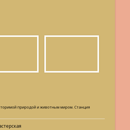
овторимой природой и животным миром. Станция
астерская