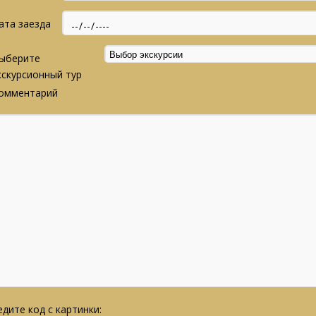
ата заезда
ыберите
кскурсионный тур
омментарий
дите код с картинки: