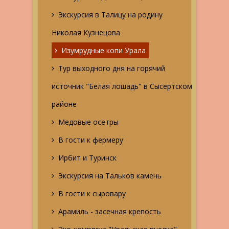
Экскурсия в Талицу на родину
Николая Кузнецова
Изумрудные копи Урала
Тур выходного дня на горячий
источник "Белая лошадь" в Сысертском
районе
Медовые осетры
В гости к фермеру
Ирбит и Туринск
Экскурсия на Тальков камень
В гости к сыровару
Арамиль - засечная крепость