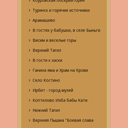
Коуровская обсерватория
Туринск и горячие источники
Арамашево
В гостях у бабушки, в селе Быньги
Висим и веселые горы
Верхний Тагил
В гости к хаски
Ганина яма и Храм на Крови
Село Костино
Ирбит - город-музей
Коптелово Изба бабы Кати
Нижний Тагил
Верхняя Пышма "Боевая слава