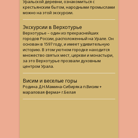
Уральской деревни, ознакомиться с
крестьянским бытом, народными промыслами
можно на этой экскурсии.
Экскурсии в Верхотурье
Верхотурье – один из прекраснейших
городов России, расположенный на Урале. Он
основан в 1597 году, и имеет удивительную
историю. В этом уютном городке находится
множество святых мест, церкви и монастыри,
за это Верхотурье прозвали духовным
центром Урала.
Висим и веселые горы
Родина Д.Н.Мамина-Сибиряка п.Висим +
мараловая ферма+ г.Белая