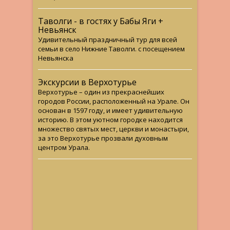
Таволги - в гостях у Бабы Яги +
Невьянск
Удивительный праздничный тур для всей
семьи в село Нижние Таволги. с посещением
Невьянска
Экскурсии в Верхотурье
Верхотурье – один из прекраснейших
городов России, расположенный на Урале. Он
основан в 1597 году, и имеет удивительную
историю. В этом уютном городке находится
множество святых мест, церкви и монастыри,
за это Верхотурье прозвали духовным
центром Урала.