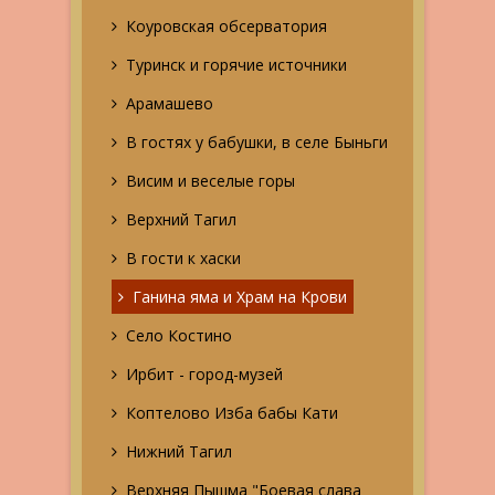
Коуровская обсерватория
Туринск и горячие источники
Арамашево
В гостях у бабушки, в селе Быньги
Висим и веселые горы
Верхний Тагил
В гости к хаски
Ганина яма и Храм на Крови
Село Костино
Ирбит - город-музей
Коптелово Изба бабы Кати
Нижний Тагил
Верхняя Пышма "Боевая слава