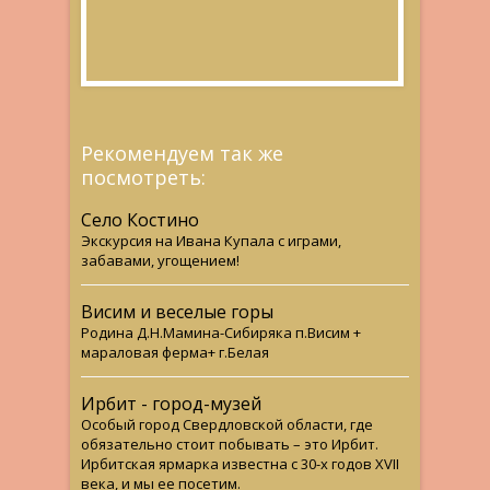
Рекомендуем так же
посмотреть:
Село Костино
Экскурсия на Ивана Купала с играми,
забавами, угощением!
Висим и веселые горы
Родина Д.Н.Мамина-Сибиряка п.Висим +
мараловая ферма+ г.Белая
Ирбит - город-музей
Особый город Свердловской области, где
обязательно стоит побывать – это Ирбит.
Ирбитская ярмарка известна с 30-х годов XVII
века, и мы ее посетим.