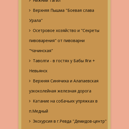
Нижний Тагил
Верхняя Пышма "Боевая слава
Урала"
Осетровое хозяйство и "Секреты
пивоварения" от пивоварни
"Чачинская"
Таволги - в гостях у Бабы Яги +
Невьянск
Верхняя Синячиха и Алапаевская
узкоколейная железная дорога
Катание на собачьих упряжках в
п.Медный
Экскурсия в г.Ревда "Демидов-центр"