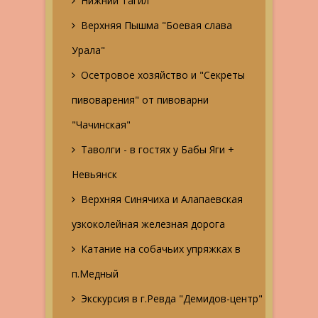
Нижний Тагил
Верхняя Пышма "Боевая слава
Урала"
Осетровое хозяйство и "Секреты
пивоварения" от пивоварни
"Чачинская"
Таволги - в гостях у Бабы Яги +
Невьянск
Верхняя Синячиха и Алапаевская
узкоколейная железная дорога
Катание на собачьих упряжках в
п.Медный
Экскурсия в г.Ревда "Демидов-центр"