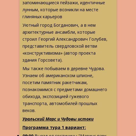
запоминающиеся пейзажи, идентичные
лунным, которые возникли на месте
глиняных карьеров
Уютный город Богданович, а в нем
архитектурные ансамбли, которые
строил Георгий Александрович Голубев,
представитель свердловской ветви
«конструктивизма» (автор проекта
здания Горсовета).
Мы также побываем в деревне Чудова.
Узнаем об американском шпионе,
посетим памятник ракетчикам,
познакомимся с предметами домашнего
обихода, экспозицией гужевого
транспорта, автомобилей прошлых
веков.
Уральский Марс и Чудовы истоки
Программа тура 1 вариант:
09:00
Выезд от гостиницы "Маринс парк