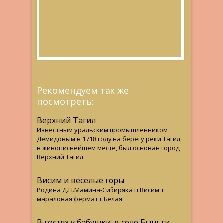
Рекомендуем так же
посмотреть:
Верхний Тагил
Известным уральским промышленником
Демидовым в 1718 году на берегу реки Тагил,
в живописнейшем месте, был основан город
Верхний Тагил.
Висим и веселые горы
Родина Д.Н.Мамина-Сибиряка п.Висим +
мараловая ферма+ г.Белая
В гостях у бабушки, в селе Быньги