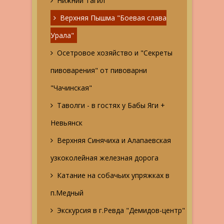
Нижний Тагил
Верхняя Пышма "Боевая слава
Урала"
Осетровое хозяйство и "Секреты
пивоварения" от пивоварни
"Чачинская"
Таволги - в гостях у Бабы Яги +
Невьянск
Верхняя Синячиха и Алапаевская
узкоколейная железная дорога
Катание на собачьих упряжках в
п.Медный
Экскурсия в г.Ревда "Демидов-центр"