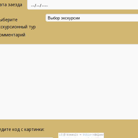
ата заезда
ыберите
кскурсионный тур
омментарий
дите код с картинки: