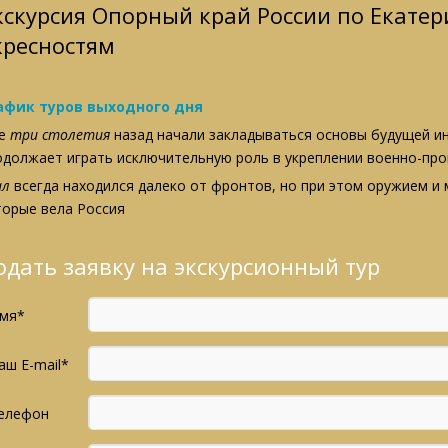
кскурсия Опорный край России по Екатер
кресностям
афик туров выходного дня
е
три столетия
назад начали закладываться основы будущей и
одолжает играть исключительную роль в укреплении военно-пр
ал
всегда находился далеко от фронтов, но при этом оружием и 
торые вела Россия
одать заявку на экскурсионный тур
мя*
аш E-mail*
елефон