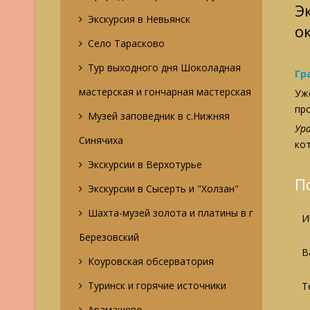
Э
Экскурсия в Невьянск
о
Село Тарасково
Тур выходного дня Шоколадная
Гр
мастерская и гончарная мастерская
Уж
пр
Музей заповедник в с.Нижняя
Ур
Синячиха
ко
Экскурсии в Верхотурье
П
Экскурсии в Сысерть и "Холзан"
Шахта-музей золота и платины в г
И
Березовский
В
Коуровская обсерватория
Туринск и горячие источники
Т
Арамашево