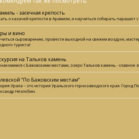
комендуем так же посмотреть:
амиль - засечная крепость
ать о казачей крепости в Арамили, и научиться собирать парашют 
ры и вино
читься сыроварению, провести выходной на свежем воздухе, мастер
одного туриста!
скурсия на Тальков камень
накомимся с Бажовскими местами, озеро Тальков камень - славное 
левской "По Бажовским местам"
ория Урала – это история Уральского горнозаводского края. Город П
ксандр Незлобин.