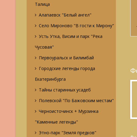
Талица
Алапаевск "Белый ангел"
Село Мироново "В гости к Мирону"
Усть Утка, Висим и парк "Река
Чусовая"
Первоуральск и Билимбай
Городские легенды города
Ф
Екатеринбурга
Тайны старинных усадеб
Полевской "По Бажовским местам"
Черноисточинск + Мурзинка
"Каменные легенды"
Этно-парк "Земля предков"