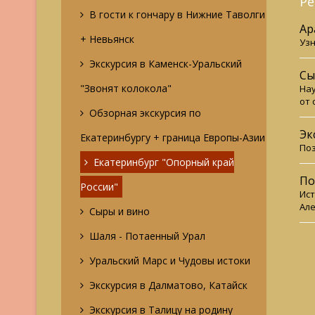
Ре
В гости к гончару в Нижние Таволги
Ар
+ Невьянск
Узн
Экскурсия в Каменск-Уральский
Сы
"Звонят колокола"
Нау
от 
Обзорная экскурсия по
Эк
Екатеринбургу + граница Европы-Азии
Поз
Екатеринбург "Опорный край
По
России"
Ист
Але
Сыры и вино
Шаля - Потаенный Урал
Уральский Марс и Чудовы истоки
Экскурсия в Далматово, Катайск
Экскурсия в Талицу на родину