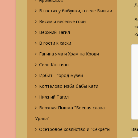
Д
В гостях у бабушки, в селе Быньги
В
Висим и веселые горы
э
Верхний Тагил
К
В гости к хаски
Ганина яма и Храм на Крови
Село Костино
Ирбит - город-музей
Коптелово Изба бабы Кати
Нижний Тагил
Верхняя Пышма "Боевая слава
Урала"
Осетровое хозяйство и "Секреты
Вве