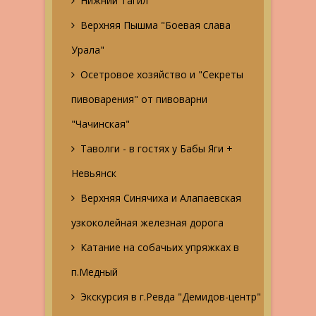
Нижний Тагил
Верхняя Пышма "Боевая слава
Урала"
Осетровое хозяйство и "Секреты
пивоварения" от пивоварни
"Чачинская"
Таволги - в гостях у Бабы Яги +
Невьянск
Верхняя Синячиха и Алапаевская
узкоколейная железная дорога
Катание на собачьих упряжках в
п.Медный
Экскурсия в г.Ревда "Демидов-центр"