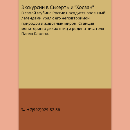
Экскурсии в Сысерть и "Холзан"
В самой глубине России находится овеянный
легендами Урал с его неповторимой
природой и животным миром. Станция
мониторинга диких птиц и родина писателя
Павла Бажова.
+7(992)029 82 86