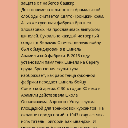
защита от набегов башкир.
Достопримечательностью Арамильской
слободы считается Свято-Троицкий храм.
А также суконная фабрика братьев
Злоказовых. На прославилась выпуском
шинелей. Буквально каждый четвертый
солдат в Великую Отечественную войну
был обмундирован в в шинель
Арамильской фабрики. В 2013 году
установили памятник шинели на берегу
пруда. Бронзовая скульптура
изображает, как работница суконной
фабрики передает шинель бойцу
Советской армии. С 30-х годов XX века в
Арамили действовала школа
Осоавиахима. Аэропорт Уктус служил
площадкой для тренировок курсантов. На
окраине города погиб в 1943 году летчик-
испытатель Григорий Бахчиванджи. И
многие другие факты можно узнать на