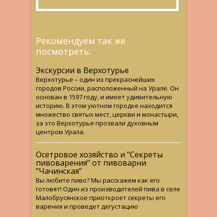
Рекомендуем так же
посмотреть:
Экскурсии в Верхотурье
Верхотурье – один из прекраснейших
городов России, расположенный на Урале. Он
основан в 1597 году, и имеет удивительную
историю. В этом уютном городке находится
множество святых мест, церкви и монастыри,
за это Верхотурье прозвали духовным
центром Урала.
Осетровое хозяйство и "Секреты
пивоварения" от пивоварни
"Чачинская"
Вы любите пиво? Мы расскажем как его
готовят! Один из производителей пива в селе
Малобрусянское приоткроет секреты его
варения и проведет дегустацию