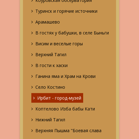
Коуровская обсерватория
Туринск и горячие источники
Арамашево
В гостях у бабушки, в селе Быньги
Висим и веселые горы
Верхний Тагил
В гости к хаски
Ганина яма и Храм на Крови
Село Костино
Ирбит - город-музей
Коптелово Изба бабы Кати
Нижний Тагил
Верхняя Пышма "Боевая слава