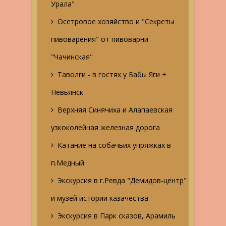
Урала"
Осетровое хозяйство и "Секреты
пивоварения" от пивоварни
"Чачинская"
Таволги - в гостях у Бабы Яги +
Невьянск
Верхняя Синячиха и Алапаевская
узкоколейная железная дорога
Катание на собачьих упряжках в
п.Медный
Экскурсия в г.Ревда "Демидов-центр"
и музей истории казачества
Экскурсия в Парк сказов, Арамиль