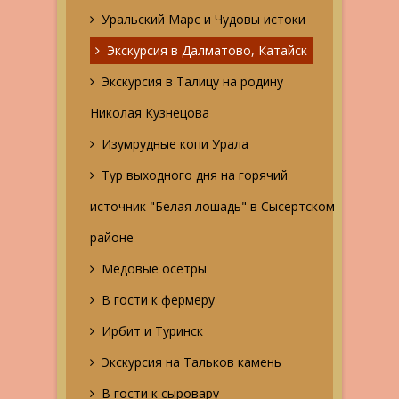
Уральский Марс и Чудовы истоки
Экскурсия в Далматово, Катайск
Экскурсия в Талицу на родину
Николая Кузнецова
Изумрудные копи Урала
Тур выходного дня на горячий
источник "Белая лошадь" в Сысертском
районе
Медовые осетры
В гости к фермеру
Ирбит и Туринск
Экскурсия на Тальков камень
В гости к сыровару