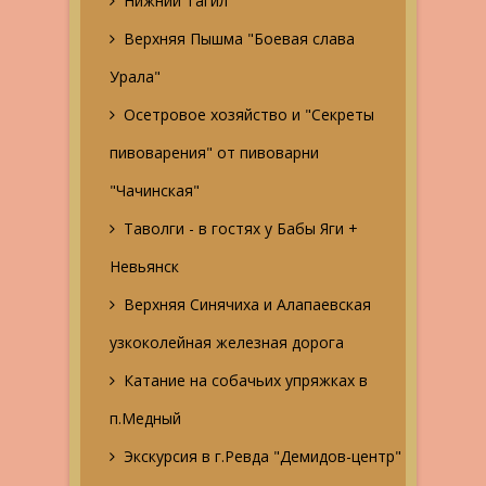
Нижний Тагил
Верхняя Пышма "Боевая слава
Урала"
Осетровое хозяйство и "Секреты
пивоварения" от пивоварни
"Чачинская"
Таволги - в гостях у Бабы Яги +
Невьянск
Верхняя Синячиха и Алапаевская
узкоколейная железная дорога
Катание на собачьих упряжках в
п.Медный
Экскурсия в г.Ревда "Демидов-центр"