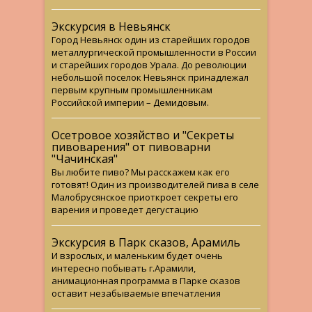
Экскурсия в Невьянск
Город Невьянск один из старейших городов
металлургической промышленности в России
и старейших городов Урала. До революции
небольшой поселок Невьянск принадлежал
первым крупным промышленникам
Российской империи – Демидовым.
Осетровое хозяйство и "Секреты
пивоварения" от пивоварни
"Чачинская"
Вы любите пиво? Мы расскажем как его
готовят! Один из производителей пива в селе
Малобрусянское приоткроет секреты его
варения и проведет дегустацию
Экскурсия в Парк сказов, Арамиль
И взрослых, и маленьким будет очень
интересно побывать г.Арамили,
анимационная программа в Парке сказов
оставит незабываемые впечатления