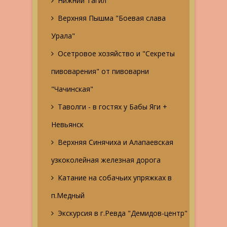
Нижний Тагил
Верхняя Пышма "Боевая слава
Урала"
Осетровое хозяйство и "Секреты
пивоварения" от пивоварни
"Чачинская"
Таволги - в гостях у Бабы Яги +
Невьянск
Верхняя Синячиха и Алапаевская
узкоколейная железная дорога
Катание на собачьих упряжках в
п.Медный
Экскурсия в г.Ревда "Демидов-центр"