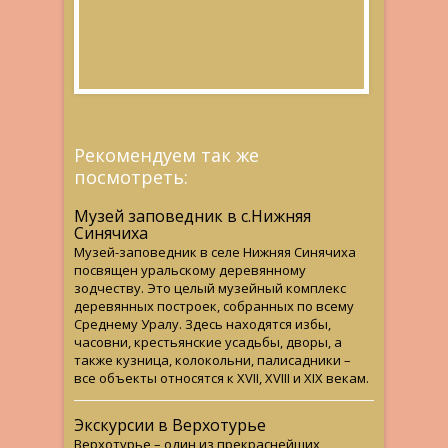
Рекомендуем так же
посмотреть:
Музей заповедник в с.Нижняя
Синячиха
Музей-заповедник в селе Нижняя Синячиха
посвящен уральскому деревянному
зодчеству. Это целый музейный комплекс
деревянных построек, собранных по всему
Среднему Уралу. Здесь находятся избы,
часовни, крестьянские усадьбы, дворы, а
также кузница, колокольни, палисадники –
все объекты относятся к ХVII, XVIII и ХIХ векам.
Экскурсии в Верхотурье
Верхотурье – один из прекраснейших