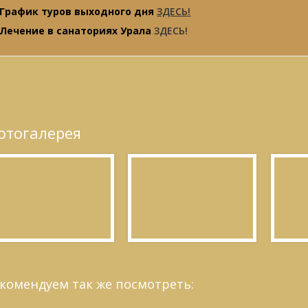
График туров выходного дня
ЗДЕСЬ!
Лечение в санаториях Урала
ЗДЕСЬ!
отогалерея
комендуем так же посмотреть: