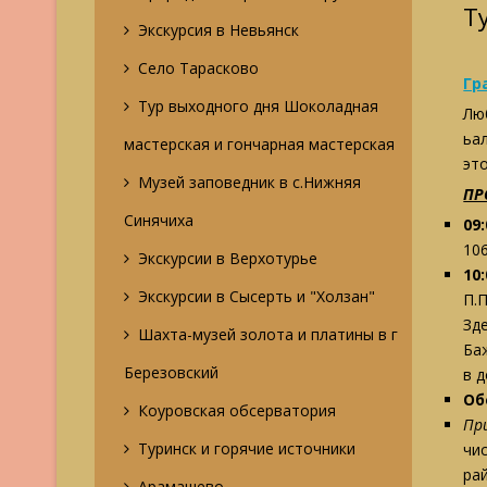
Т
Экскурсия в Невьянск
Село Тарасково
Гр
Тур выходного дня Шоколадная
Лю
ьал
мастерская и гончарная мастерская
эт
Музей заповедник в с.Нижняя
ПР
Синячиха
09
10
Экскурсии в Верхотурье
10
Экскурсии в Сысерть и "Холзан"
П.
Зд
Шахта-музей золота и платины в г
Ба
Березовский
в 
Об
Коуровская обсерватория
Пр
Туринск и горячие источники
чи
ра
Арамашево