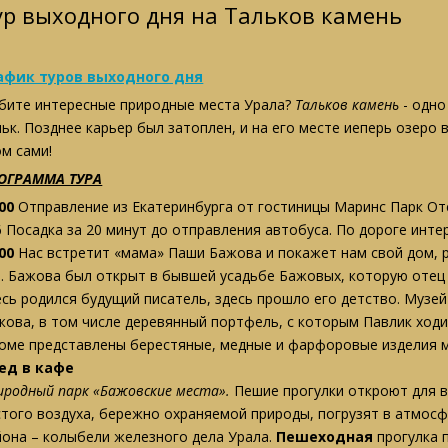
ур выходного дня на Тальков камень
афик туров выходного дня
бите интересные природные места Урала?
Тальков камень
- одно
ьк. Позднее карьер был затоплен, и на его месте иеперь озеро в
ом сами!
ОГРАММА ТУРА
:00
Отправление из Екатеринбурга от гостиницы Маринс Парк Оте
6 Посадка за 20 минут до отправления автобуса. По дороге инте
:00
Нас встретит «мама» Паши Бажова и покажет нам свой дом, р
П. Бажова был открыт в бывшей усадьбе Бажовых, которую отец
есь родился будущий писатель, здесь прошло его детство. Музе
жова, в том числе деревянный портфель, с которым Павлик ходи
доме представлены берестяные, медные и фарфоровые изделия 
ед в кафе
иродный парк «Бажовские места».
Пешие прогулки откроют для 
стого воздуха, бережно охраняемой природы, погрузят в атмос
йона – колыбели железного дела Урала.
Пешеходная
прогулка 