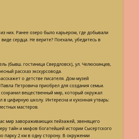
 из них. Ранее озеро было карьером, где добывали
 виде сердца. Не верите? Поехали, убедитесь в
ль (бывш. гостиница Свердловск), ул. Челюскинцев,
ресный рассказ экскурсовода.
асскажет о детстве писателя. Дом-музей
 Павла Петровича приобрел для создания семьи.
й сохранил вещественный мир, который окружал
л в цифирную школу. Интересна и кухонная утварь:
местных мастеров.
вас мир завораживающих пейзажей, звенящего
феру тайн и мифов богатейшей истории Сысертского
по парку 2 км в одну сторону. В окружении