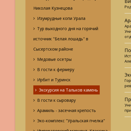
Ви
Род
Николая Кузнецова
Изумрудные копи Урала
Ар
Ара
Тур выходного дня на горячий
Уни
отд
источник "Белая лошадь" в
Сысертском районе
По
Ист
Медовые осетры
Але
В гости к фермеру
Эк
Ирбит и Туринск
Гор
ре
Экскурсия на Тальков камень
Пр
В гости к сыровару
Уни
Арамиль - засечная крепость
при
Эко-комплекс "Уральская пчелка"
Императорский маршрут. Классика