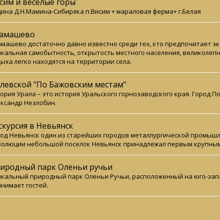
сим и веселые горы
ина Д.Н.Мамина-Сибиряка п.Висим + мараловая ферма+ г.Белая
амашево
машево достаточно давно известно среди тех, кто предпочитает эк
кальная самобытность, открытость местного населения, великолепн
ыха легко находятся на территории села.
левской "По Бажовским местам"
ория Урала – это история Уральского горнозаводского края. Город П
ксандр Незлобин.
скурсия в Невьянск
од Невьянск один из старейших городов металлургической промышле
волюции небольшой поселок Невьянск принадлежал первым крупны
иродный парк Оленьи ручьи
кальный природный парк Оленьи Ручьи, расположенный на юго-запа
нимает гостей.