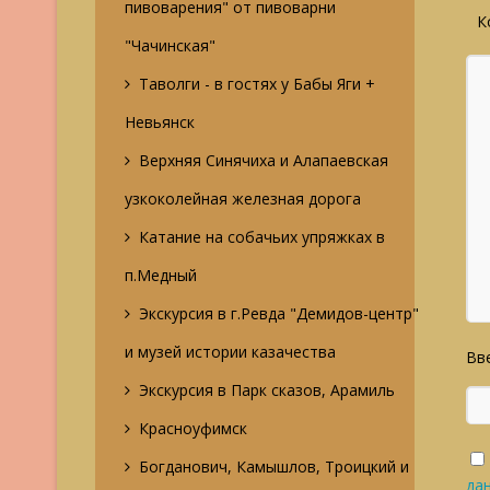
пивоварения" от пивоварни
К
"Чачинская"
Таволги - в гостях у Бабы Яги +
Невьянск
Верхняя Синячиха и Алапаевская
узкоколейная железная дорога
Катание на собачьих упряжках в
п.Медный
Экскурсия в г.Ревда "Демидов-центр"
и музей истории казачества
Вве
Экскурсия в Парк сказов, Арамиль
Красноуфимск
Богданович, Камышлов, Троицкий и
да