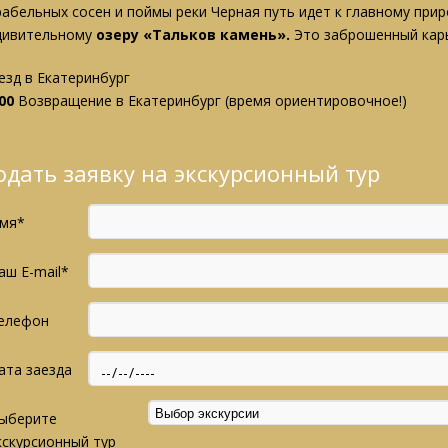
рабельных сосен и поймы реки Черная путь идет к главному при
удивительному
озеру «Тальков камень».
Это заброшенный карь
езд в Екатеринбург
:00
Возвращение в Екатеринбург (время ориентировочное!)
одать заявку на экскурсионный тур
мя*
аш E-mail*
елефон
ата заезда
ыберите
кскурсионный тур