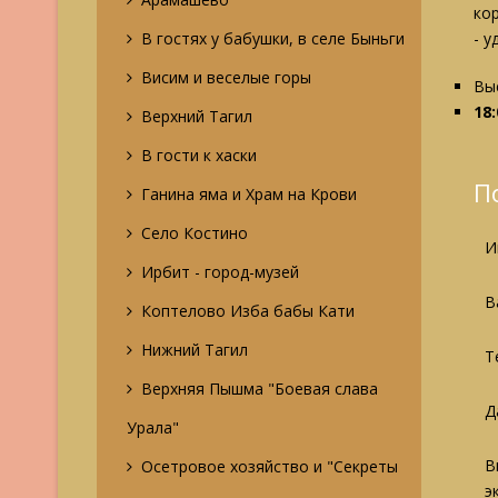
ко
В гостях у бабушки, в селе Быньги
- 
Висим и веселые горы
Вы
18
Верхний Тагил
В гости к хаски
П
Ганина яма и Храм на Крови
Село Костино
И
Ирбит - город-музей
В
Коптелово Изба бабы Кати
Нижний Тагил
Т
Верхняя Пышма "Боевая слава
Д
Урала"
В
Осетровое хозяйство и "Секреты
э