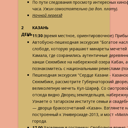
По пути следования просмотр интересных киноф
часа.
Ужин самостоятельно (за доп. плату).
Ночной переезд
2
КАЗАНЬ
ДЕНЬ
11:30
(время местное, ориентировочное) Прибыт
Автобусно-пешеходная экскурсия "Богатое насл
слободе, которую украшают минареты мечетей 
Камала, где сохранились аутентичные деревянн
ханши Сююмбике на набережной озера Кабан, а 
познакомитесь с национальными ремеслами (поку
Пешеходная экскурсия "Сердце Казани - Казанск
Сююмбике, рассмотрите Губернаторский дворец
великолепную мечеть Кул-Шариф. Со смотрово
отсюда видно Дворец земледельцев, набережную
Узнаете о татарском институте семьи и сваде
— дворца бракосочетаний «Казан». Взглянете н
построенный к Универсиаде-2013, и мост «Мил
города.
17.00
Заселение в гостиницу. Свободное время. 