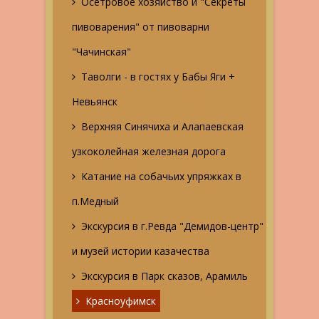
Осетровое хозяйство и "Секреты
пивоварения" от пивоварни
"Чачинская"
Таволги - в гостях у Бабы Яги +
Невьянск
Верхняя Синячиха и Алапаевская
узкоколейная железная дорога
Катание на собачьих упряжках в
п.Медный
Экскурсия в г.Ревда "Демидов-центр"
и музей истории казачества
Экскурсия в Парк сказов, Арамиль
Красноуфимск