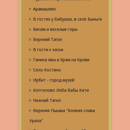
Арамашево
В гостях у бабушки, в селе Быньги
Висим и веселые горы
Верхний Тагил
В гости к хаски
Ганина яма и Храм на Крови
Село Костино
Ирбит - город-музей
Коптелово Изба бабы Кати
Нижний Тагил
Верхняя Пышма "Боевая слава
Урала"