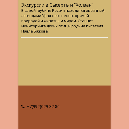
Экскурсии в Сысерть и "Холзан"
В самой глубине России находится овеянный
легендами Урал с его неповторимой
природой и животным миром. Станция
мониторинга диких птиц и родина писателя
Павла Бажова.
+7(992)029 82 86