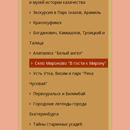
и музей истории казачества
Экскурсия в Парк сказов, Арамиль
Красноуфимск
Богданович, Камышлов, Троицкий и
Талица
Алапаевск "Белый ангел"
Село Мироново "В гости к Мирону"
Усть Утка, Висим и парк "Река
Чусовая"
Первоуральск и Билимбай
Городские легенды города
Екатеринбурга
Тайны старинных усадеб