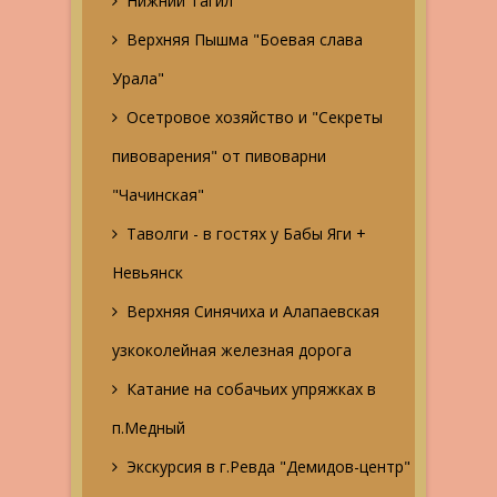
Нижний Тагил
Верхняя Пышма "Боевая слава
Урала"
Осетровое хозяйство и "Секреты
пивоварения" от пивоварни
"Чачинская"
Таволги - в гостях у Бабы Яги +
Невьянск
Верхняя Синячиха и Алапаевская
узкоколейная железная дорога
Катание на собачьих упряжках в
п.Медный
Экскурсия в г.Ревда "Демидов-центр"