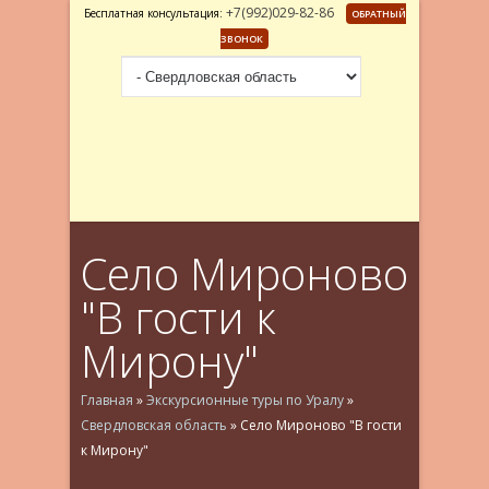
+7(992)029-82-86
Бесплатная консультация:
ОБРАТНЫЙ
ЗВОНОК
Село Мироново
"В гости к
Мирону"
Главная
»
Экскурсионные туры по Уралу
»
Свердловская область
»
Село Мироново "В гости
к Мирону"