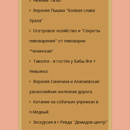
Нижний Тагил
Верхняя Пышма "Боевая слава
Урала"
Осетровое хозяйство и "Секреты
пивоварения" от пивоварни
"Чачинская"
Таволги - в гостях у Бабы Яги +
Невьянск
Верхняя Синячиха и Алапаевская
узкоколейная железная дорога
Катание на собачьих упряжках в
п.Медный
Экскурсия в г.Ревда "Демидов-центр"