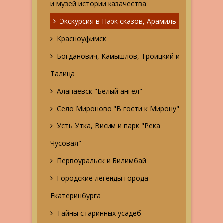
и музей истории казачества
Экскурсия в Парк сказов, Арамиль
Красноуфимск
Богданович, Камышлов, Троицкий и
Талица
Алапаевск "Белый ангел"
Село Мироново "В гости к Мирону"
Усть Утка, Висим и парк "Река
Чусовая"
Первоуральск и Билимбай
Городские легенды города
Екатеринбурга
Тайны старинных усадеб