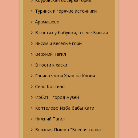
Коуровская обсерватория
Туринск и горячие источники
Арамашево
В гостях у бабушки, в селе Быньги
Висим и веселые горы
Верхний Тагил
В гости к хаски
Ганина яма и Храм на Крови
Село Костино
Ирбит - город-музей
Коптелово Изба бабы Кати
Нижний Тагил
Верхняя Пышма "Боевая слава