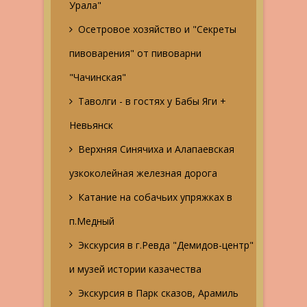
Урала"
Осетровое хозяйство и "Секреты
пивоварения" от пивоварни
"Чачинская"
Таволги - в гостях у Бабы Яги +
Невьянск
Верхняя Синячиха и Алапаевская
узкоколейная железная дорога
Катание на собачьих упряжках в
п.Медный
Экскурсия в г.Ревда "Демидов-центр"
и музей истории казачества
Экскурсия в Парк сказов, Арамиль