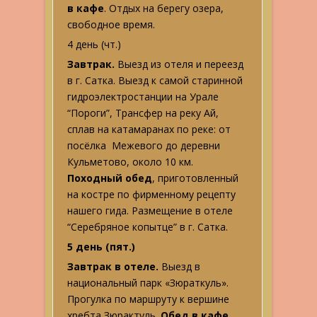
в кафе
. Отдых на берегу озера,
свободное время.
4 день (чт.)
Завтрак.
Выезд из отеля и переезд
в г. Сатка. Выезд к самой старинной
гидроэлектростанции на Урале
“Пороги”, Трансфер на реку Ай,
сплав на катамаранах по реке: от
посёлка Межевого до деревни
Кульметово, около 10 км.
Походный обед
, приготовленный
на костре по фирменному рецепту
нашего гида. Размещение в отеле
“Серебряное копытце” в г. Сатка.
5 день (пят.)
Завтрак в отеле.
Выезд в
национальный парк «Зюраткуль».
Прогулка по маршруту к вершине
хребта Зюрактуль.
Обед в кафе.