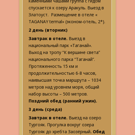
каменными чашами группа с гидом
спускается к озеру Аракуль. Выезд в
Златоуст. Размещение в отеле «
TAGANAY termal» (эконом-отель, 2*).
2 день (вторник)
Завтрак в отеле.
Выезд в
национальный парк «Таганай».
Выход на тропу “К вершине света”
национального парка “Таганай”.
Протяженность 15 км и
продолжительностью 6-8 часов,
наивысшая точка маршрута – 1034
метров над уровнем моря, общий
набор высоты – 500 метров.
Поздний обед (ранний ужин).
3 день (среда)
Завтрак в отеле.
Выезд на озеро
Тургояк. Прогулка вокруг озера
Тургояк до хребта Заозёрный
. Обед