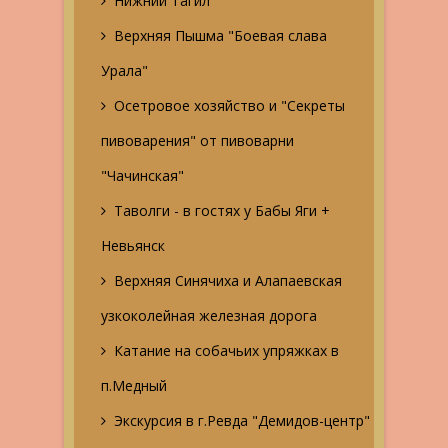
Нижний Тагил
Верхняя Пышма "Боевая слава
Урала"
Осетровое хозяйство и "Секреты
пивоварения" от пивоварни
"Чачинская"
Таволги - в гостях у Бабы Яги +
Невьянск
Верхняя Синячиха и Алапаевская
узкоколейная железная дорога
Катание на собачьих упряжках в
п.Медный
Экскурсия в г.Ревда "Демидов-центр"