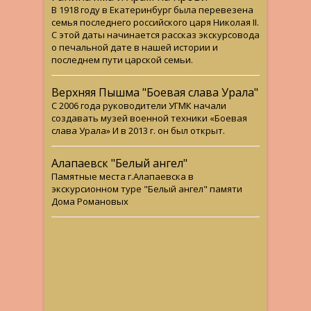
В 1918 году в Екатеринбург была перевезена
семья последнего российского царя Николая II.
С этой даты начинается рассказ экскурсовода
о печальной дате в нашей истории и
последнем пути царской семьи.
Верхняя Пышма "Боевая слава Урала"
С 2006 года руководители УГМК начали
создавать музей военной техники «Боевая
слава Урала» И в 2013 г. он был открыт.
Алапаевск "Белый ангел"
Памятные места г.Алапаевска в
экскурсионном туре "Белый ангел" памяти
Дома Романовых