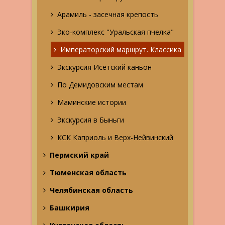
Арамиль - засечная крепость
Эко-комплекс "Уральская пчелка"
Императорский маршрут. Классика
Экскурсия Исетский каньон
По Демидовским местам
Маминские истории
Экскурсия в Быньги
КСК Каприоль и Верх-Нейвинский
Пермский край
Тюменская область
Челябинская область
Башкирия