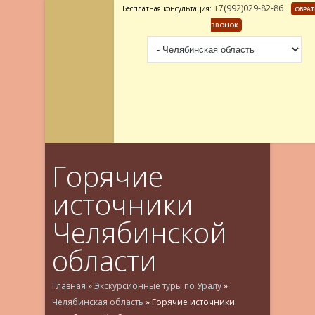
+7(992)029-82-86
Бесплатная консультация:
ОБРА
ЗВОНОК
Горячие
источники
Челябинской
области
Главная
»
Экскурсионные туры по Уралу
»
Челябинская область
»
Горячие источники