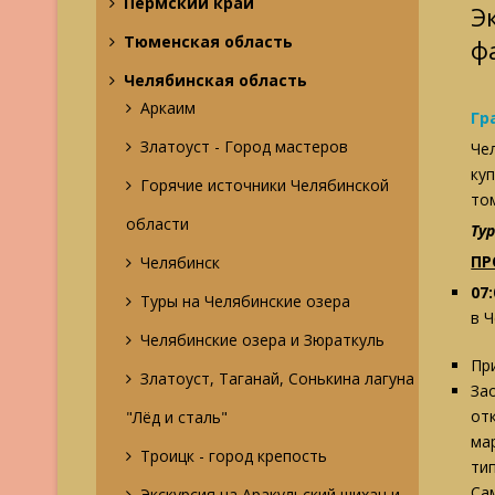
Пермский край
Э
Тюменская область
ф
Челябинская область
Аркаим
Гр
Златоуст - Город мастеров
Че
ку
Горячие источники Челябинской
то
области
Ту
ПР
Челябинск
07:
Туры на Челябинские озера
в 
Челябинские озера и Зюраткуль
Пр
Златоуст, Таганай, Сонькина лагуна
За
от
"Лёд и сталь"
ма
Троицк - город крепость
ти
Са
Экскурсия на Аракульский шихан и