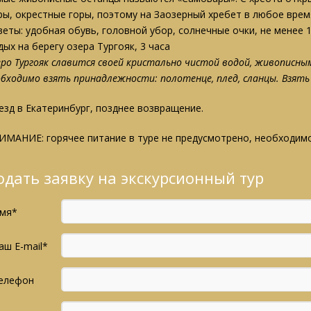
ры, окрестные горы, поэтому на Заозерный хребет в любое вре
веты: удобная обувь, головной убор, солнечные очки, не менее 
ых на берегу озера Тургояк, 3 часа
еро Тургояк славится своей кристально чистой водой, живописны
обходимо взять
принадлежности: полотенце, плед, сланцы. Взять 
езд в Екатеринбург, позднее возвращение.
ИМАНИЕ: горячее питание в туре не предусмотрено, необходимо
одать заявку на экскурсионный тур
мя*
аш E-mail*
елефон