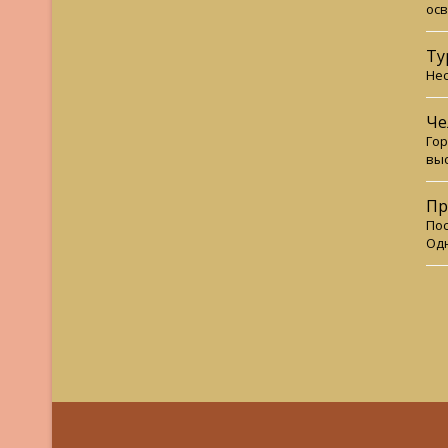
осв
Ту
Нес
Че
Гор
выс
Пр
Пос
Одн