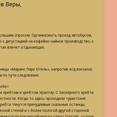
ов Веры,
большим спросом. Организовать проезд автобусом,
ю с дегустацией на кофейно-чайное производство, к
 так влечет отдыхающих.
иницы «Маринс Парк Отель», напротив ж/д вокзала)
а по пути следования.
ребет
 хребтом и хребтом Уралтау. С Заозерного хребта
естности. Когда-то здесь проходили туристские
хребта тянутся причудливые скальные останцы,
сной стеной и с более пологой другой стороной.
вается потрясающий вид на озеро Тургояк, остров