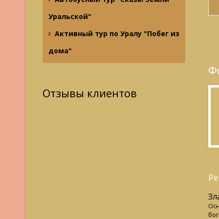
Уральской"
Активный тур по Уралу "Побег из
дома"
Ф
Отзывы клиентов
Ре
Зл
Осн
бог