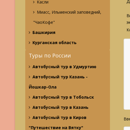
Д
Касли
Миасс, Ильменский заповедний,
В
"ЧаоКофе"
э
К
Башкирия
Курганская область
Туры по России
Автобусный тур в Удмуртию
Автобусный тур Казань -
Йошкар-Ола
Автобусный тур в Тобольск
Автобусный тур в Казань
Автобусный тур в Киров
Вве
"Путешествие на Вятку"