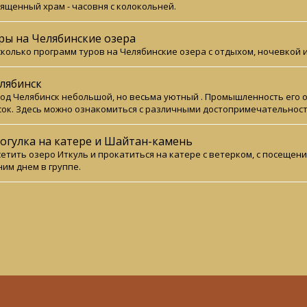
ященный храм - часовня с колокольней.
ры на Челябинские озера
колько программ туров на Челябинские озера с отдыхом, ночевкой и
лябинск
од Челябинск небольшой, но весьма уютный . Промышленность его 
ок. Здесь можно ознакомиться с различными достопримечательност
огулка на катере и Шайтан-камень
етить озеро Иткуль и прокатиться на катере с ветерком, с посеще
им днем в группе.