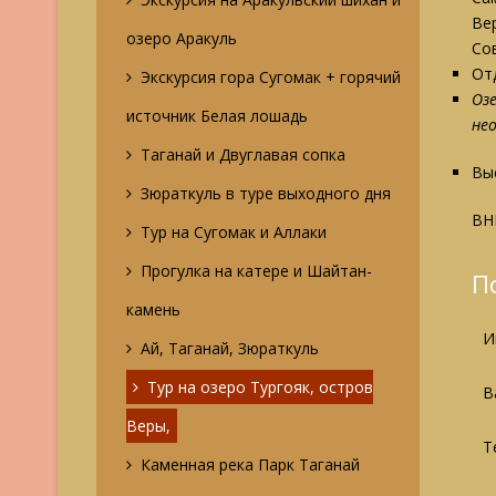
Ве
озеро Аракуль
Со
Отд
Экскурсия гора Сугомак + горячий
Оз
источник Белая лошадь
не
Таганай и Двуглавая сопка
Вы
Зюраткуль в туре выходного дня
ВН
Тур на Сугомак и Аллаки
Прогулка на катере и Шайтан-
П
камень
И
Ай, Таганай, Зюраткуль
Тур на озеро Тургояк, остров
В
Веры,
Т
Каменная река Парк Таганай