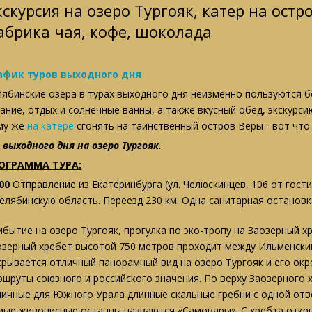
кскурсия на озеро Тургояк, катер на остр
абрика чая, кофе, шоколада
афик туров выходного дня
лябинские озера в турах выходного дня неизменно пользуются 
пание, отдых и солнечные ванны, а также вкусный обед, экскурси
му же
на катере
сгонять на таинственный остров Веры - вот что
р выходного дня на озеро Тургояк.
ОГРАММА ТУРА:
00
Отправление из Екатеринбурга (ул. Челюскинцев, 106 от гост
Челябинскую область. Переезд 230 км. Одна санитарная остановк
ибытие на озеро Тургояк, прогулка по эко-тропу на Заозерный х
озерный хребет высотой 750 метров проходит между Ильменским
крывается отличный панорамный вид на озеро Тургояк и его окр
ршруты союзного и российского значения. По верху Заозерного 
пичные для Южного Урала длинные скальные гребни с одной отве
мые живописные останцы назваются «Самовары». С хребта откры