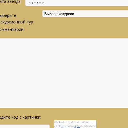
ата заезда
ыберите
кскурсионный тур
омментарий
дите код с картинки: