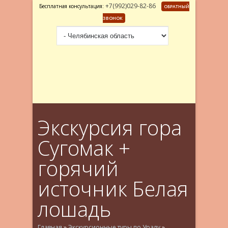
+7(992)029-82-86
Бесплатная консультация:
ОБРАТНЫЙ
ЗВОНОК
Экскурсия гора
Сугомак +
горячий
источник Белая
лошадь
Главная
»
Экскурсионные туры по Уралу
»