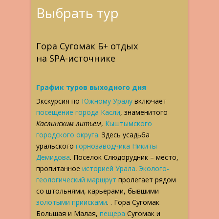
Выбрать тур
Гора Сугомак Б+ отдых
на SPA-источнике
График туров выходного дня
Экскурсия по
Южному Уралу
включает
посещение города Касли
, знаменитого
Каслинским литьем
,
Кыштымского
городского округа.
Здесь усадьба
уральского
горнозаводчика Никиты
Демидова
. Поселок Слюдорудник – место,
пропитанное
историей Урала
.
Эколого-
геологический маршрут
пролегает рядом
со штольнями, карьерами, бывшими
золотыми приисками
. . Гора Сугомак
Большая и Малая,
пещера
Сугомак и