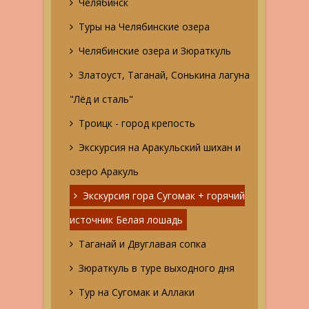
Челябинск
Туры на Челябинские озера
Челябинские озера и Зюраткуль
Златоуст, Таганай, Сонькина лагуна
"Лёд и сталь"
Троицк - город крепость
Экскурсия на Аракульский шихан и
озеро Аракуль
Экскурсия гора Сугомак + горячий
источник Белая лошадь
Таганай и Двуглавая сопка
Зюраткуль в туре выходного дня
Тур на Сугомак и Аллаки