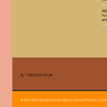
Ай
Пос
дня
+7(992)029 82 86
© 2016-2025 Экскурсионные туры по Уралу и России.
Создан