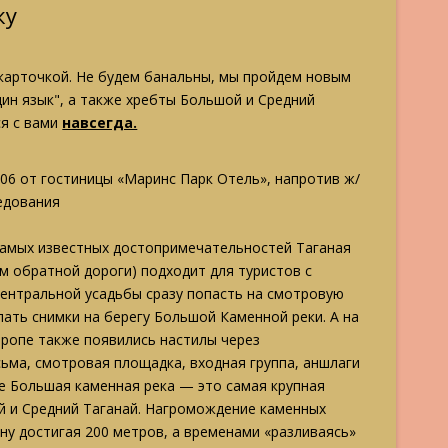
ку
й карточкой. Не будем банальны, мы пройдем новым
н язык", а также хребты Большой и Средний
ся с вами
навсегда.
106 от гостиницы «Маринс Парк Отель», напротив ж/
ледования
 самых известных достопримечательностей Таганая
м обратной дороги) подходит для туристов с
Центральной усадьбы сразу попасть на смотровую
лать снимки на берегу Большой Каменной реки. А на
тропе также появились настилы через
ьма, смотровая площадка, входная группа, аншлаги
ое Большая каменная река — это самая крупная
й и Средний Таганай. Нагромождение каменных
ину достигая 200 метров, а временами «разливаясь»