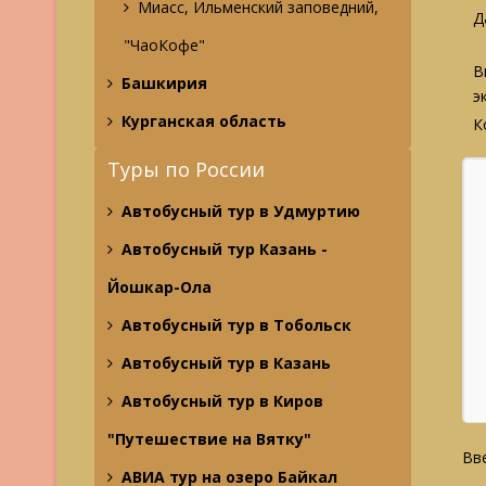
Миасс, Ильменский заповедний,
Д
"ЧаоКофе"
В
Башкирия
э
Курганская область
К
Туры по России
Автобусный тур в Удмуртию
Автобусный тур Казань -
Йошкар-Ола
Автобусный тур в Тобольск
Автобусный тур в Казань
Автобусный тур в Киров
"Путешествие на Вятку"
Вве
АВИА тур на озеро Байкал