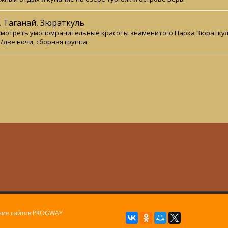
, Таганай, Зюраткуль
мотреть умопомрачительные красоты знаменитого Парка Зюраткуль, 
/две ночи, сборная группа
ие сайтов
PROGWAY