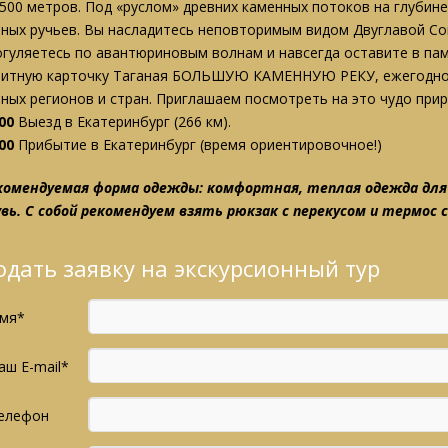
 500 метров. Под «руслом» древних каменных потоков на глуби
рных ручьев. Вы насладитесь неповторимым видом Двуглавой Со
огуляетесь по авантюриновым волнам и навсегда оставите в па
зитную карточку Таганая БОЛЬШУЮ КАМЕННУЮ РЕКУ, ежегодно 
зных регионов и стран. Приглашаем посмотреть на это чудо при
00
Выезд в Екатеринбург (266 км).
00
Прибытие в Екатеринбург (время ориентировочное!)
комендуемая форма одежды: комфортная, теплая одежда для 
увь. С собой рекомендуем взять рюкзак с перекусом и термос с
одать заявку на экскурсионный тур
мя*
аш E-mail*
елефон