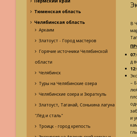
Пермский край
Э
Тюменская область
Челябинская область
В 
Аркаим
ма
Та
Златоуст - Город мастеров
ПР
Горячие источники Челябинской
07:
д 
области
12:
Челябинск
Эк
– 
Туры на Челябинские озера
лю
Челябинские озера и Зюраткуль
пл
од
Златоуст, Таганай, Сонькина лагуна
за
"Лёд и сталь"
и 
ка
Троицк - город крепость
гл
Экскурсия на Аракульский шихан и