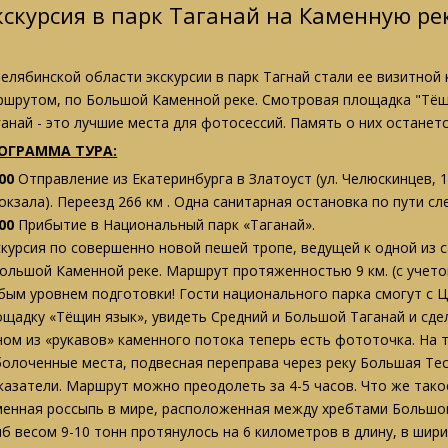
кскурсия в парк Таганай на Каменную ре
Челябинской области экскурсии в парк Тагнай стали ее визитно
ршрутом, по Большой Каменной реке. Смотровая площадка "Тёщи
ганай - это лучшие места для фотосессий. Память о них останет
ОГРАММА ТУРА:
00
Отправление из Екатеринбурга в Златоуст (ул. Челюскинцев, 
вокзала). Переезд 266 км . Одна санитарная остановка по пути с
00
Прибытие в Национальный парк «Таганай».
скурсия по совершенно новой пешей тропе, ведущей к одной из
Большой Каменной реке. Маршрут протяженностью 9 км. (с учето
бым уровнем подготовки! Гости национального парка смогут с 
ощадку «Тёщин язык», увидеть Средний и Большой Таганай и сде
ном из «рукавов» каменного потока теперь есть фототочка. На 
болоченные места, подвесная переправа через реку Большая Тес
указатели. Маршрут можно преодолеть за 4-5 часов. Что же так
менная россыпь в мире, расположенная между хребтами Большо
ыб весом 9-10 тонн протянулось на 6 километров в длину, в шир