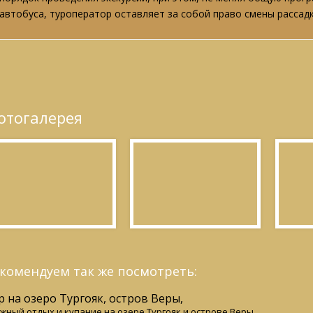
автобуса, туроператор оставляет за собой право смены рассадк
отогалерея
комендуем так же посмотреть:
р на озеро Тургояк, остров Веры,
жный отдых и купание на озере Тургояк и острове Веры