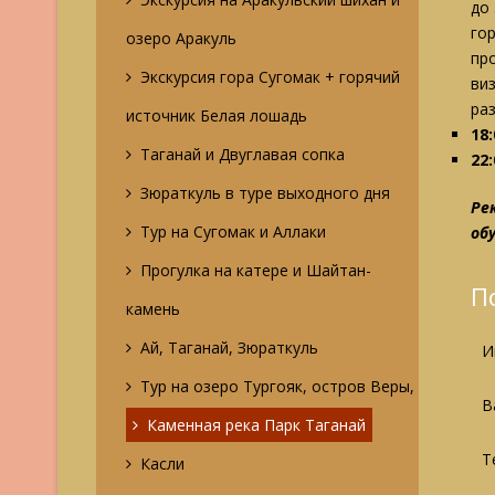
до
го
озеро Аракуль
пр
Экскурсия гора Сугомак + горячий
ви
ра
источник Белая лошадь
18:
Таганай и Двуглавая сопка
22:
Зюраткуль в туре выходного дня
Ре
Тур на Сугомак и Аллаки
об
Прогулка на катере и Шайтан-
П
камень
Ай, Таганай, Зюраткуль
И
Тур на озеро Тургояк, остров Веры,
В
Каменная река Парк Таганай
Т
Касли