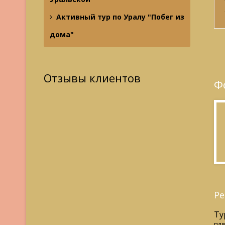
Активный тур по Уралу "Побег из
дома"
Отзывы клиентов
Ф
Ре
Ту
пля