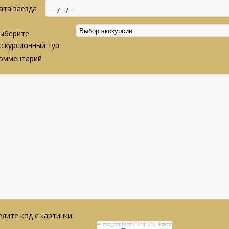
ата заезда
ыберите
кскурсионный тур
омментарий
дите код с картинки: