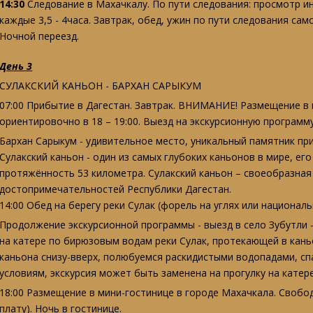
14:30
Следование в Махачкалу. По пути следования: просмотр и
каждые 3,5 - 4часа. Завтрак, обед, ужин по пути следования само
Ночной переезд.
День 3
СУЛАКСКИЙ КАНЬОН - БАРХАН САРЫКУМ
07:00 Прибытие в Дагестан. Завтрак.
ВНИМАНИЕ! Размещение в г
ориентировочно в 18 – 19:00.
Выезд на экскурсионную программу
Бархан Сарыкум
- удивительное место, уникальный памятник пр
Сулакский каньон
- один из самых глубоких каньонов в мире, его
протяжённость 53 километра. Сулакский каньон – своеобразная 
достопримечательностей Республики Дагестан.
14:00 Обед на берегу реки Сулак (форель на углях или национал
Продолжение экскурсионной программы - выезд в село Зубутли 
на катере по бирюзовым водам реки Сулак
, протекающей в кан
каньона снизу-вверх, полюбуемся раскидистыми водопадами, с
условиям, экскурсия может быть заменена на прогулку на катер
18:00 Размещение в мини-гостинице в городе Махачкала.
Свобод
плату).
Ночь в гостинице.