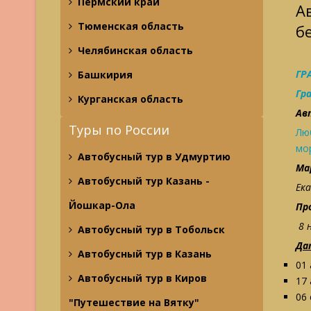
Пермский край
А
Тюменская область
б
Челябинская область
ГР
Башкирия
Гр
Курганская область
Ав
Туры по России
Лю
мо
Автобусный тур в Удмуртию
Ма
Автобусный тур Казань -
Ек
Йошкар-Ола
Пр
8 
Автобусный тур в Тобольск
Да
Автобусный тур в Казань
01
Автобусный тур в Киров
17
06
"Путешествие на Вятку"