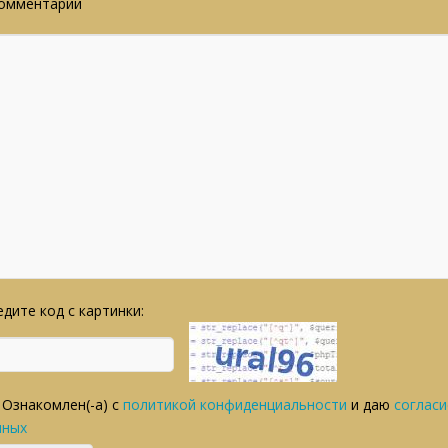
омментарий
дите код с картинки:
Ознакомлен(-а) с
политикой конфиденциальности
и даю
согласи
нных