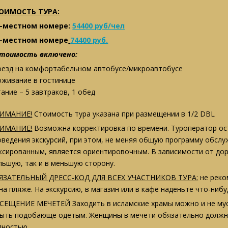
ОИМОСТЬ ТУРА:
2-местном номере:
54400 руб/чел
1-местном номере
74400 руб.
стоимость включено:
оезд на комфортабельном автобусе/микроавтобусе
оживание в гостинице
ание – 5 завтраков, 1 обед
ИМАНИЕ!
Стоимость тура указана при размещении в 1/2 DBL
ИМАНИЕ!
Возможна корректировка по времени. Туроператор ост
оведения экскурсий, при этом, не меняя общую программу обсл
ксированным, является ориентировочным. В зависимости от дор
льшую, так и в меньшую сторону.
ЯЗАТЕЛЬНЫЙ ДРЕСС-КОД ДЛЯ ВСЕХ УЧАСТНИКОВ ТУРА:
не реко
на пляже. На экскурсию, в магазин или в кафе наденьте что-нибу
СЕЩЕНИЕ МЕЧЕТЕЙ Заходить в исламские храмы можно и не мусул
быть подобающе одетым. Женщины в мечети обязательно должны
лностью.