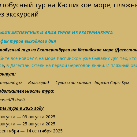
втобусный тур на Каспиское море, пляжн
ез экскурсий
АФИК АВТОБУСНЫХ И АВИА ТУРОВ ИЗ ЕКАТЕРИНБУРГА
афик туров выходного дня
тобусный тур из Екатеринбурга на Каспийское море (Дагестан)
бите всё новое?
А на море Каспийском уже бывали?
Для тех, кто
ре
,
в Дагестан. Отель на первой
береговой линии.
И пляжный ов
ршрут:
атеринбург — Волгоград — Сулакский каньон - бархан Сары-Кум
одолжительность тура:
ночей/9 дней
ты тура в 2025 году
 августа — 09 августа 2025
 августа — 25 августа 2025
 сентября — 14 сентября 2025