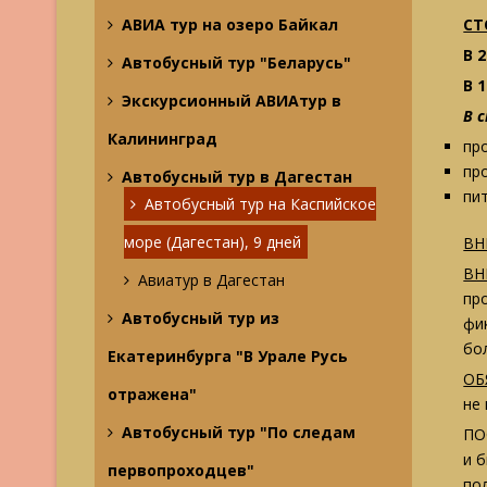
АВИА тур на озеро Байкал
СТ
В 
Автобусный тур "Беларусь"
В 
Экскурсионный АВИАтур в
В 
Калининград
пр
пр
Автобусный тур в Дагестан
пит
Автобусный тур на Каспийское
море (Дагестан), 9 дней
ВН
ВН
Авиатур в Дагестан
пр
Автобусный тур из
фи
бо
Екатеринбурга "В Урале Русь
ОБ
отражена"
не 
Автобусный тур "По следам
ПО
и 
первопроходцев"
по