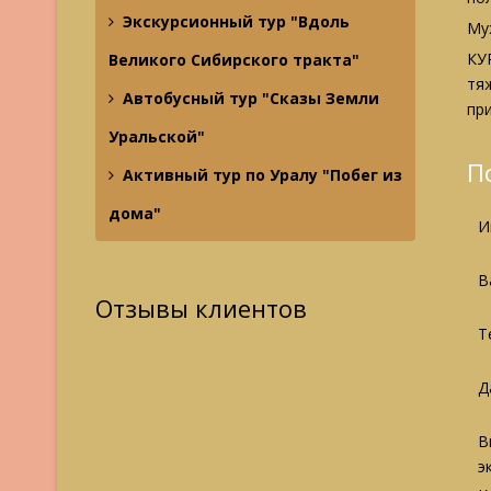
Экскурсионный тур "Вдоль
Му
КУ
Великого Сибирского тракта"
тя
Автобусный тур "Сказы Земли
при
Уральской"
П
Активный тур по Уралу "Побег из
дома"
И
В
Отзывы клиентов
Т
Д
В
э