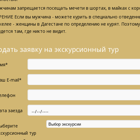
жчинам запрещается посещать мечети в шортах, в майках с кор
РЕНИЕ Если вы мужчина - можете курить в специально отведенн
желее - женщины в Дагестане по определению не курят. Поэтому
дется там, где никто не видит.
одать заявку на экскурсионный тур
мя*
аш E-mail*
елефон
ата заезда
ыберите
кскурсионный тур