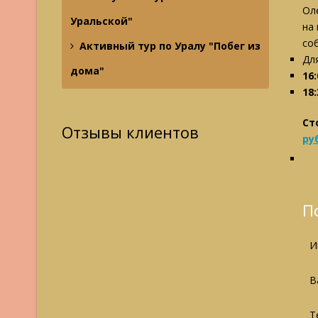
Ол
Уральской"
на
со
Активный тур по Уралу "Побег из
Дл
дома"
16
18:
Ст
Отзывы клиентов
ру
П
И
В
Т