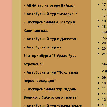
17
АВИА тур на озеро Байкал
в 
Автобусный тур "Беларусь"
па
18:
Экскурсионный АВИАтур в
18:
Калининград
Ом
го
Автобусный тур в Дагестан
20:
Автобусный тур из
20:
21:
Екатеринбурга "В Урале Русь
отражена"
Ма
2 
Автобусный тур "По следам
09:
первопроходцев"
10:
11:
Экскурсионный тур "Вдоль
11:
Великого Сибирского тракта"
12:
13:
Автобусный тур "Сказы Земли