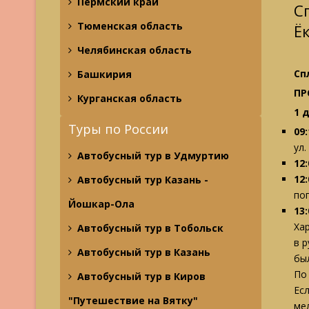
Пермский край
С
Тюменская область
Ё
Челябинская область
Сп
Башкирия
ПР
Курганская область
1 
Туры по России
09:
ул.
Автобусный тур в Удмуртию
12:
12
Автобусный тур Казань -
по
Йошкар-Ола
13:
Ха
Автобусный тур в Тобольск
в 
Автобусный тур в Казань
бы
По
Автобусный тур в Киров
Ес
"Путешествие на Вятку"
ме