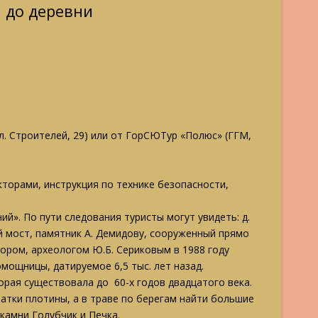
и до деревни
ул. Строителей, 29) или от ГорСЮТур «Полюс» (ГГМ,
торами, инструкция по технике безопасности,
й». По пути следования туристы могут увидеть: д.
й мост, памятник А. Демидову, сооруженный прямо
сором, археологом Ю.Б. Сериковым в 1988 году
мощницы, датируемое 6,5 тыс. лет назад.
орая существовала до 60-х годов двадцатого века.
татки плотины, а в траве по берегам найти большие
камни Голубчик и Печка.