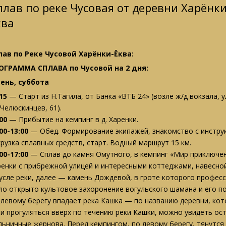
плав по реке Чусовая от деревни Харёнк
ква
лав по Реке Чусовой Харёнки-Ёква:
ОГРАММА СПЛАВА по Чусовой на 2 дня:
день, суббота
15
— Старт из Н.Тагила, от Банка «ВТБ 24» (возле ж/д вокзала, 
 Челюскинцев, 61).
00
— Прибытие на кемпинг в д. Харенки.
:00-13:00
— Обед. Формирование экипажей, знакомство с инструк
грузка сплавных средств, старт. Водный маршрут 15 км.
00-17:00
— Сплав до камня Омутного, в кемпинг «Мир приключени
ренки с прибрежной улицей и интересными коттеджами, навесно
русле реки, далее — камень Дождевой, в гроте которого профес
ло открыто культовое захоронение вогульского шамана и его по
 левому берегу впадает река Кашка — по названию деревни, кот
ли прогуляться вверх по течению реки Кашки, можно увидеть ос
льничные жернова. Перед кемпингом, по левому берегу, тянутся 