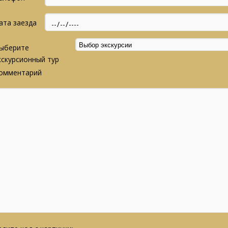
ата заезда
ыберите
кскурсионный тур
омментарий