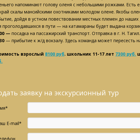
еньего напоминают голову оленя с небольшими рожками. Есть е
 край скалы мансийскими охотниками молодом олене. Якобы олень
бытие, дойдя в устном повествовании местных племен до наших 
я проголодавшихся в пути — на катамараны будет выдана корзин
:00 —
посадка на пассажирский транспорт. Отправка в г. Н. Тагил
30
— прибытие к ж/д вокзалу. Здесь команда может пересесть 
оимость взрослый
8100 руб
. школьник 11-17 лет
7300 руб.
ш
б.
одать заявку на экскурсионный тур
мя*
аш E-mail*
елефон