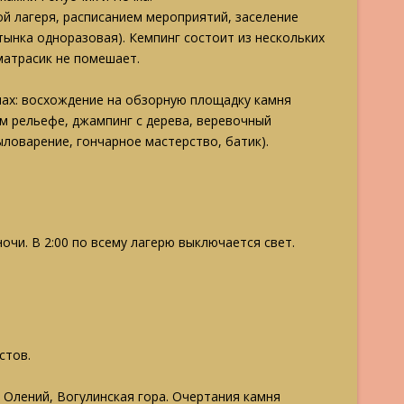
й лагеря, расписанием мероприятий, заселение
стынка одноразовая). Кемпинг состоит из нескольких
матрасик не помешает.
мах: восхождение на обзорную площадку камня
м рельефе, джампинг с дерева, веревочный
ыловарение, гончарное мастерство, батик).
чи. В 2:00 по всему лагерю выключается свет.
стов.
 Олений, Вогулинская гора. Очертания камня