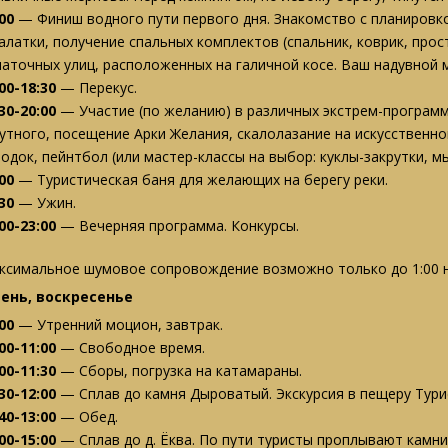
:00
— Финиш водного пути первого дня. Знакомство с планировко
палатки, получение спальных комплектов (спальник, коврик, про
латочных улиц, расположенных на галичной косе. Ваш надувной 
00-18:30
— Перекус.
30-20:00
— Участие (по желанию) в различных экстрем-програм
утного, посещение Арки Желания, скалолазание на искусственно
родок, пейнтбол (или мастер-классы на выбор: куклы-закрутки, м
00
— Туристическая баня для желающих на берегу реки.
30
— Ужин.
00-23:00
— Вечерняя программа. Конкурсы.
ксимальное шумовое сопровождение возможно только до 1:00 но
день, воскресенье
00
— Утренний моцион, завтрак.
00-11:00
— Свободное время.
00-11:30
— Сборы, погрузка на катамараны.
30-12:00
— Сплав до камня Дыроватый. Экскурсия в пещеру Тури
40-13:00
— Обед.
00-15:00
— Сплав до д. Ёква. По пути туристы проплывают камни