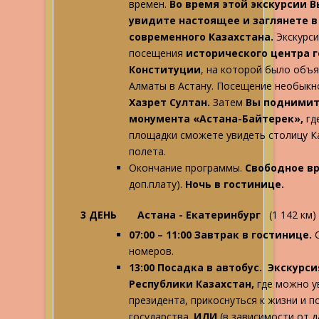
времен.
Во время этой экскурсии 
увидите настоящее и заглянете 
современного Казахстана.
Экскурси
посещения
исторического центра г
Конституции
, на которой было объя
Алматы в Астану. Посещение необыкн
Хазрет Султан.
Затем
Вы поднимите
монумента «Астана-Байтерек»,
гд
площадки сможете увидеть столицу К
полета.
Окончание программы.
Свободное в
доп.плату).
Ночь в гостинице.
3 ДЕНЬ
Астана - Екатеринбург
(1 142 км)
07:00 – 11:00 Завтрак в гостинице.
номеров.
13:00 Посадка в автобус. Экскурс
Республики Казахстан,
где можно у
президента, прикоснуться к жизни и 
государства.
ИЛИ
(в зависимости от 